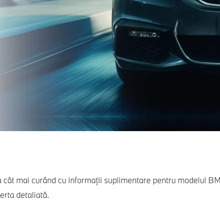
 cât mai curând cu informaţii suplimentare pentru modelul B
erta detaliată.