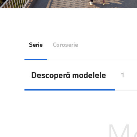
Serie
Caroserie
Descoperă modelele
1
M