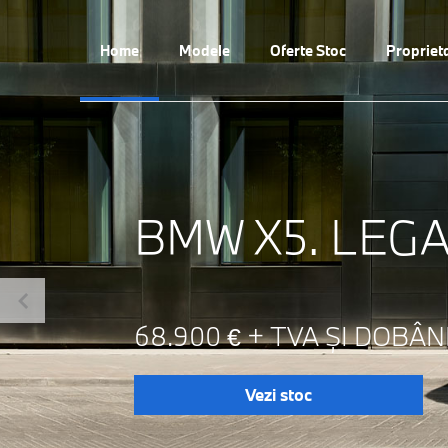
Previous
Home
Modele
Oferte Stoc
Propriet
BMW X5. LEGA
68.900 € + TVA ȘI DOBÂN
Vezi stoc