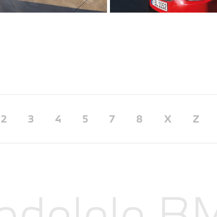
2
3
4
5
7
8
X
Z
odelele 