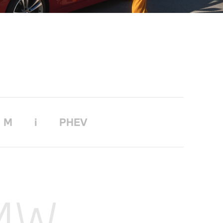
M
i
PHEV
BMW