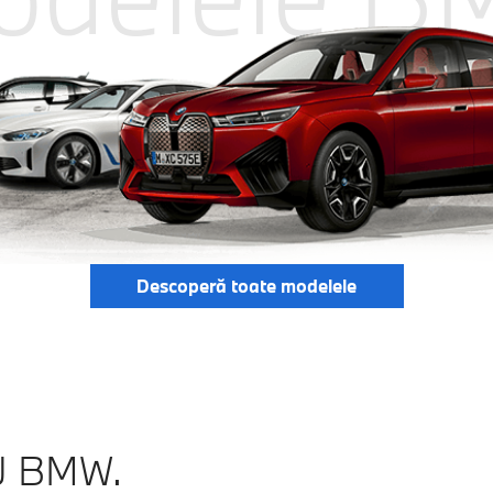
Descoperă toate modelele
U BMW.