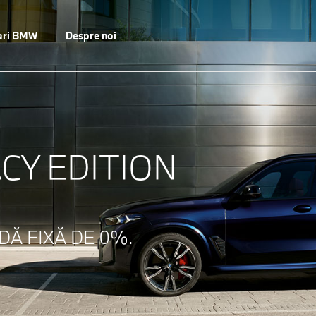
ari BMW
Despre noi
CY EDITION
DĂ FIXĂ DE 0%.