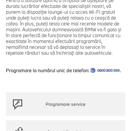
Pentru o utilizare optimă a timpului de aşteptare pe
durata lucrărilor efectuate de specialiştii nostri, vă
punem la dispoziție lounge-ul cu acces Wi-Fi gratuit
unde puteți lucra sau vă puteţi relaxa cu o ceașcă de
cafea. În plus, puteți testa cele mai recente modele de
maşini. Autovehiculul dumneavoastă BMW va fi gata şi
în stare perfectă de funcţionare la timpul comunicat cu
exactitate în momentul efectuării programării,
nemaifiind necesar să vă deplasați la service în
repetate rânduri sau să închiriați alte autovehicule.
Programare la numărul unic de telefon:
.
Programare service