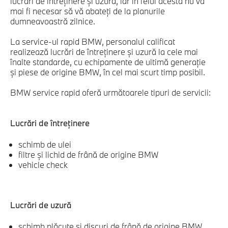
lucrări de întreţinere și uzură, iar în felul acesta nu va
mai fi necesar să vă abateţi de la planurile
dumneavoastră zilnice.
La service-ul rapid BMW, personalul calificat
realizează lucrări de întreţinere și uzură la cele mai
înalte standarde, cu echipamente de ultimă generaţie
şi piese de origine BMW, în cel mai scurt timp posibil.
BMW service rapid oferă următoarele tipuri de servicii:
Lucrări de întreţinere
schimb de ulei
filtre şi lichid de frână de origine BMW
vehicle check
Lucrări de uzură
schimb plăcuțe şi discuri de frână de origine BMW