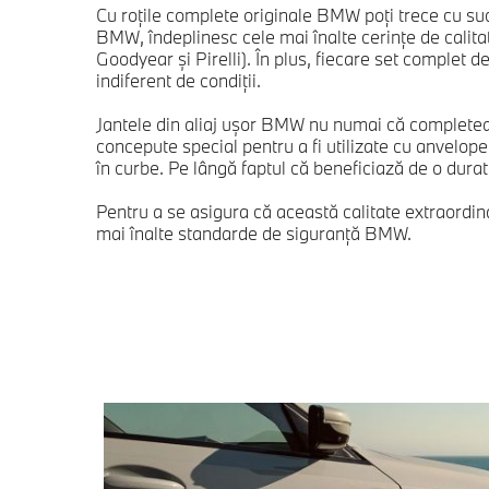
Cu roţile complete originale BMW poţi trece cu succ
BMW, îndeplinesc cele mai înalte cerinţe de calita
Goodyear şi Pirelli). În plus, fiecare set complet d
indiferent de condiţii.
Jantele din aliaj uşor BMW nu numai că completează 
concepute special pentru a fi utilizate cu anvelope
în curbe. Pe lângă faptul că beneficiază de o durat
Pentru a se asigura că această calitate extraordin
mai înalte standarde de siguranţă BMW.