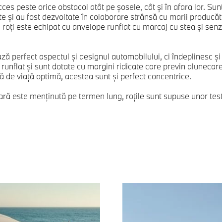
es peste orice obstacol atât pe şosele, cât şi în afara lor. Su
te şi au fost dezvoltate în colaborare strânsă cu marii producă
e roţi este echipat cu anvelope runflat cu marcaj cu stea şi sen
perfect aspectul şi designul automobilului, ci îndeplinesc şi c
 runflat şi sunt dotate cu margini ridicate care previn alunecar
ă de viaţă optimă, acestea sunt şi perfect concentrice.
ară este menţinută pe termen lung, roţile sunt supuse unor tes