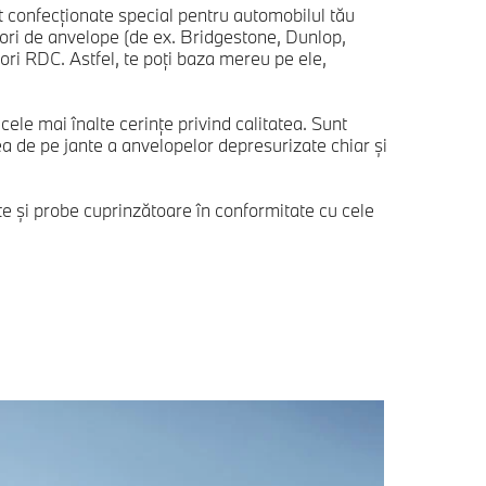
nt confecţionate special pentru automobilul tău
tori de anvelope (de ex. Bridgestone, Dunlop,
zori RDC. Astfel, te poţi baza mereu pe ele,
ele mai înalte cerinţe privind calitatea. Sunt
ea de pe jante a anvelopelor depresurizate chiar şi
te şi probe cuprinzătoare în conformitate cu cele