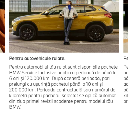
Pentru autovehicule rulate.
Pe
Pentru automobilul tău rulat sunt disponibile pachete
Pe
BMW Service Inclusive pentru o perioadă de până la
pa
6 ani şi 120.000 km. După această perioadă, poţi
pâ
prelungi cu uşurinţă pachetul până la 10 ani şi
ac
200.000 km. Perioada contractuală sau numărul de
pâ
kilometri pentru pachetul selectat se aplică automat
ki
din ziua primei revizii scadente pentru modelul tău
pr
BMW.