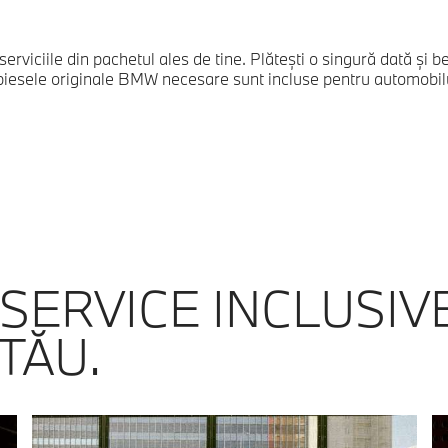
rviciile din pachetul ales de tine. Plăteşti o singură dată şi b
 piesele originale BMW necesare sunt incluse pentru automobilul 
SERVICE INCLUSIV
TĂU.