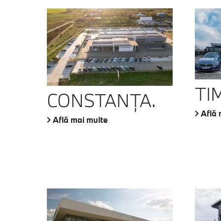
TI
CONSTANŢA.
Află 
Află mai multe