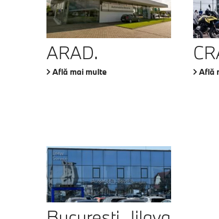
ARAD.
CR
Află mai multe
Află 
București, Jilava