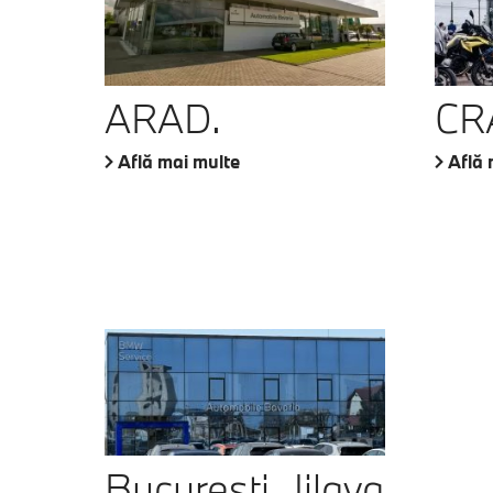
ARAD.
CR
Află mai multe
Află 
București, Jilava