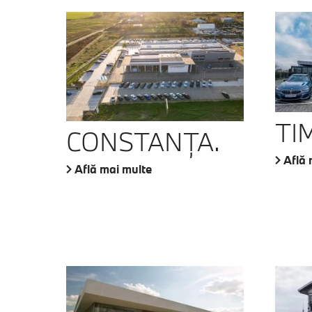
TI
CONSTANŢA.
Află 
Află mai multe