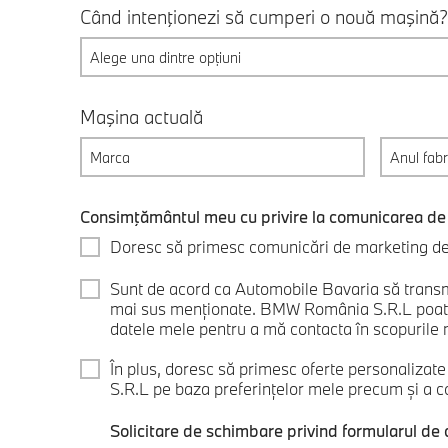
Când intenţionezi să cumperi o nouă maşină?
Alege una dintre opțiuni
Maşina actuală
Consimţământul meu cu privire la comunicarea de
Doresc să primesc comunicări de marketing de l
Sunt de acord ca Automobile Bavaria să transm
mai sus menționate. BMW România S.R.L poate d
datele mele pentru a mă contacta în scopurile me
În plus, doresc să primesc oferte personalizat
S.R.L pe baza preferințelor mele precum și a co
Solicitare de schimbare privind formularul de