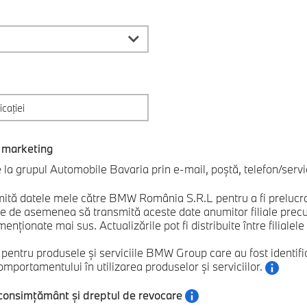
 marketing
a grupul Automobile Bavaria prin e-mail, poștă, telefon/servic
ită datele mele către BMW România S.R.L pentru a fi prelucrat
e asemenea să transmită aceste date anumitor filiale precum 
nționate mai sus. Actualizările pot fi distribuite între filialel
e pentru produsele și serviciile BMW Group care au fost ident
mportamentului în utilizarea produselor și serviciilor.
 consimțământ și dreptul de revocare