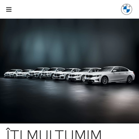
ÎŢI MULŢUMIM