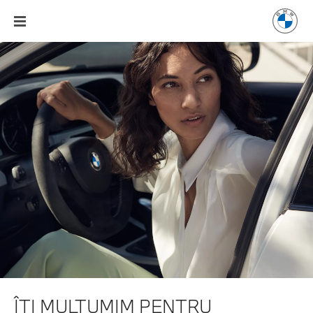
ÎŢI MULŢUMIM PENTRU