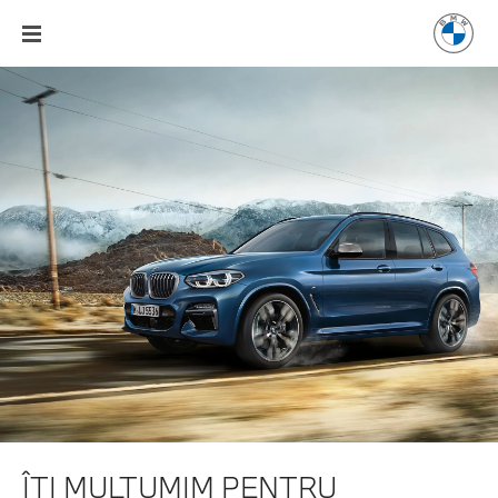
ÎŢI MULŢUMIM PENTRU