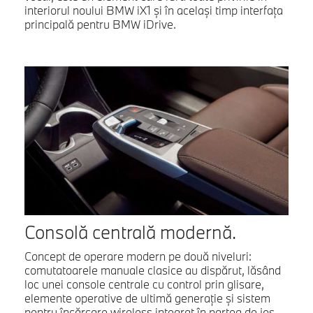
interiorul noului BMW iX1 şi în acelaşi timp interfaţa
principală pentru BMW iDrive.
Consolă centrală modernă.
Concept de operare modern pe două niveluri:
comutatoarele manuale clasice au dispărut, lăsând
loc unei console centrale cu control prin glisare,
elemente operative de ultimă generaţie şi sistem
pentru încărcare wireless integrat în partea de jos.