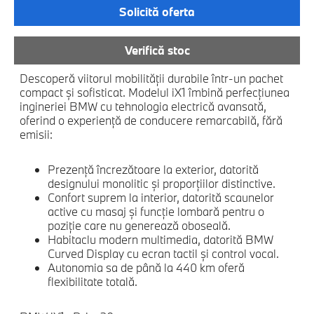
Solicită oferta
Verifică stoc
Descoperă viitorul mobilității durabile într-un pachet
compact și sofisticat. Modelul iX1 îmbină perfecțiunea
ingineriei BMW cu tehnologia electrică avansată,
oferind o experiență de conducere remarcabilă, fără
emisii:
Prezenţă încrezătoare la exterior, datorită
designului monolitic şi proporţiilor distinctive.
Confort suprem la interior, datorită scaunelor
active cu masaj şi funcţie lombară pentru o
poziţie care nu generează oboseală.
Habitaclu modern multimedia, datorită BMW
Curved Display cu ecran tactil şi control vocal.
Autonomia sa de până la 440 km oferă
flexibilitate totală.