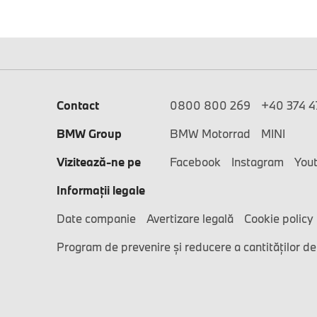
Contact
0800 800 269
+40 374 47
BMW Group
BMW Motorrad
MINI
Vizitează-ne pe
Facebook
Instagram
You
Informaţii legale
Date companie
Avertizare legală
Cookie policy
Program de prevenire și reducere a cantităților de