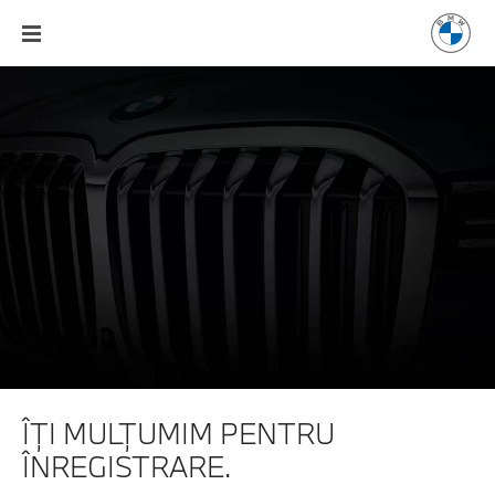
ÎŢI MULŢUMIM PENTRU
ÎNREGISTRARE.