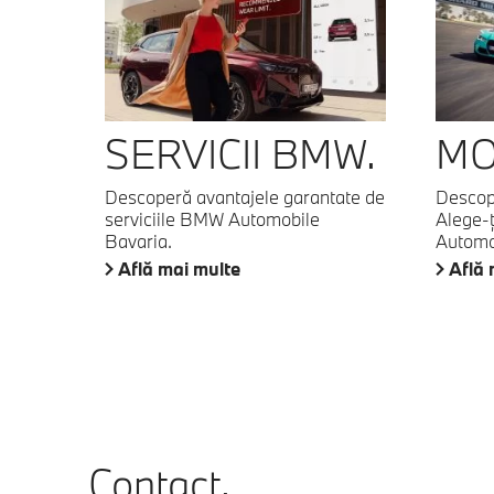
SERVICII BMW.
MO
Descoperă avantajele garantate de
Descop
serviciile BMW Automobile
Alege-ţ
Bavaria.
Automo
Află mai multe
Află 
Contact.