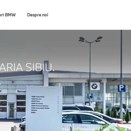
ari BMW
Despre noi
RIA SIBIU.
.