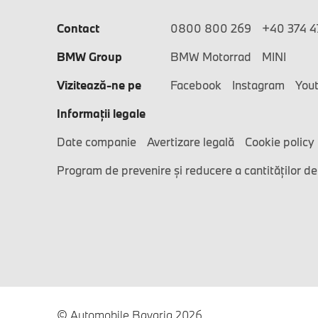
Contact
0800 800 269
+40 374 47
BMW Group
BMW Motorrad
MINI
Vizitează-ne pe
Facebook
Instagram
You
Informaţii legale
Date companie
Avertizare legală
Cookie policy
Program de prevenire și reducere a cantităților de
© Automobile Bavaria 2026